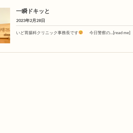
一瞬ドキッと
2023年2月28日
いど胃腸科クリニック事務長です
今日警察の…
[read me]