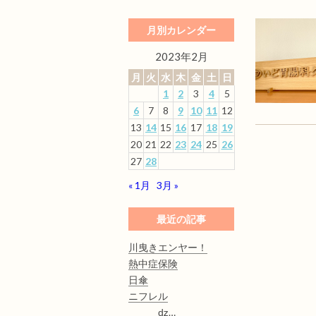
月別カレンダー
2023年2月
月
火
水
木
金
土
日
1
2
3
4
5
6
7
8
9
10
11
12
13
14
15
16
17
18
19
20
21
22
23
24
25
26
27
28
« 1月
3月 »
最近の記事
川曳きエンヤー！
熱中症保険
日傘
ニフレル
ǳ…