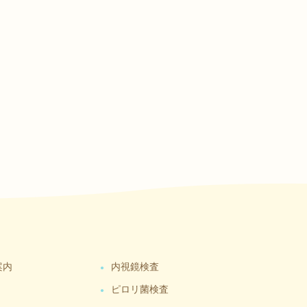
案内
内視鏡検査
ピロリ菌検査