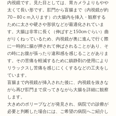
内視鏡です。見た目としては、胃カメラよりもやや
太くて長い形です。肛門から盲腸まで（内視鏡が約
70～80ｃｍ入ります）の大腸内を挿入・観察する
ために太さや硬さや形状などが最適化されていま
す。大腸は非常に長く（伸ばすと150cmぐらい）曲
がりくねっているため、内視鏡が奥に進んで行く際
に一時的に腸が押されて伸ばされることがあり、そ
の時にお腹が張ったり違和感を感じることがありま
す。その苦痛を軽減するために鎮静剤の使用により
リラックスし苦痛を感じにくくするなどの工夫をし
ています。
盲腸まで内視鏡が挿入された後に、内視鏡を抜きな
がら再び肛門まで戻ってきながら大腸を詳細に観察
します。
大きめのポリープなどが発見され、病院での診療が
必要と判断した場合には、ご希望の病院へご紹介し