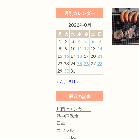
月別カレンダー
2022年8月
月
火
水
木
金
土
日
1
2
3
4
5
6
7
8
9
10
11
12
13
14
15
16
17
18
19
20
21
22
23
24
25
26
27
28
29
30
31
« 7月
9月 »
最近の記事
川曳きエンヤー！
熱中症保険
日傘
ニフレル
ǳ…