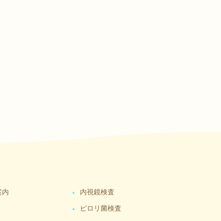
案内
内視鏡検査
ピロリ菌検査