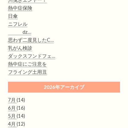
川曳きエンヤー！
熱中症保険
日傘
ニフレル
ǳ…
思わず二度見したC…
乳がん検診
ダックスフンドフェ…
熱中症にご注意を
フライング土用丑
2026年アーカイブ
7月
(14)
6月
(16)
5月
(14)
4月
(12)