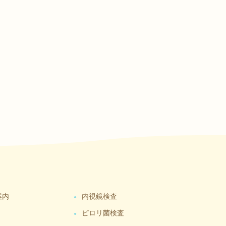
案内
内視鏡検査
ピロリ菌検査