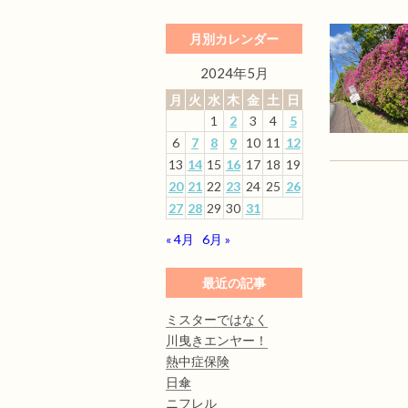
月別カレンダー
2024年5月
月
火
水
木
金
土
日
1
2
3
4
5
6
7
8
9
10
11
12
13
14
15
16
17
18
19
20
21
22
23
24
25
26
27
28
29
30
31
« 4月
6月 »
最近の記事
ミスターではなく
川曳きエンヤー！
熱中症保険
日傘
ニフレル