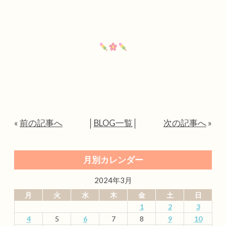
«
前の記事へ
│
BLOG一覧
│
次の記事へ
»
月別カレンダー
2024年3月
月
火
水
木
金
土
日
1
2
3
4
5
6
7
8
9
10