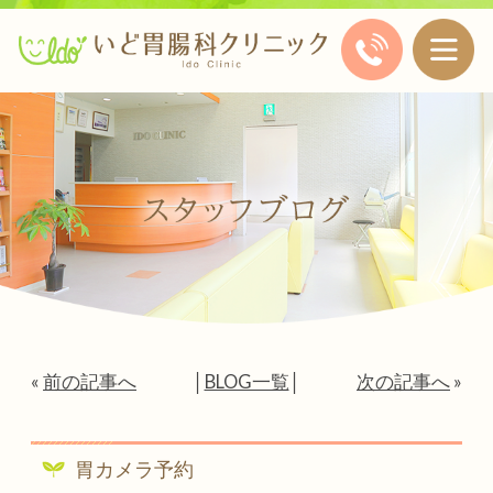
«
前の記事へ
│
BLOG一覧
│
次の記事へ
»
胃カメラ予約