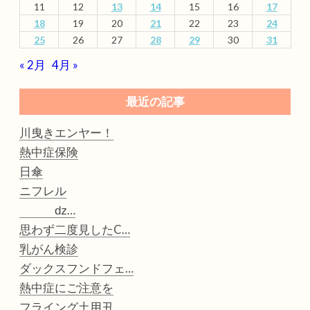
11
12
13
14
15
16
17
18
19
20
21
22
23
24
25
26
27
28
29
30
31
« 2月
4月 »
最近の記事
川曳きエンヤー！
熱中症保険
日傘
ニフレル
ǳ…
思わず二度見したC…
乳がん検診
ダックスフンドフェ…
熱中症にご注意を
フライング土用丑