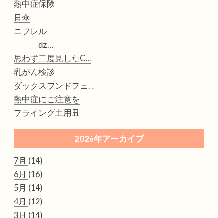
熱中症保険
日傘
ニフレル
ǳ…
思わず二度見したC…
乳がん検診
ダックスフンドフェ…
熱中症にご注意を
フライング土用丑
2026年アーカイブ
7月
(14)
6月
(16)
5月
(14)
4月
(12)
3月
(14)