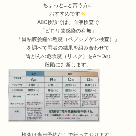
ちょっと
…
と言う方に
おすすめです
ABC
検診では、血液検査で
「ピロリ菌感染の有無」
「胃粘膜萎縮の程度（ペプシノゲン検査）」
を調べて両者の結果を組み合わせて
胃がんの危険度（リスク）を
A
〜
D
の
段階に判断します。
検査は当日予約なしで行っております。