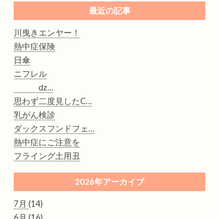
最近の記事
川曳きエンヤー！
熱中症保険
日傘
ニフレル
ǳ…
思わず二度見したC…
乳がん検診
ダックスフンドフェ…
熱中症にご注意を
フライング土用丑
2026年アーカイブ
7月
(14)
6月
(16)