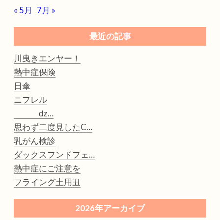
« 5月
7月 »
最近の記事
川曳きエンヤー！
熱中症保険
日傘
ニフレル
ǳ…
思わず二度見したC…
乳がん検診
ダックスフンドフェ…
熱中症にご注意を
フライング土用丑
2026年アーカイブ