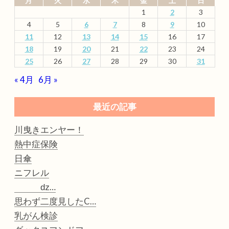
月
火
水
木
金
土
日
1
2
3
4
5
6
7
8
9
10
11
12
13
14
15
16
17
18
19
20
21
22
23
24
25
26
27
28
29
30
31
« 4月
6月 »
最近の記事
川曳きエンヤー！
熱中症保険
日傘
ニフレル
ǳ…
思わず二度見したC…
乳がん検診