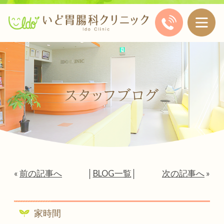
«
前の記事へ
│
BLOG一覧
│
次の記事へ
»
家時間