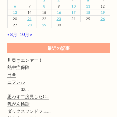
6
7
8
9
10
11
12
13
14
15
16
17
18
19
20
21
22
23
24
25
26
27
28
29
30
« 8月
10月 »
最近の記事
川曳きエンヤー！
熱中症保険
日傘
ニフレル
ǳ…
思わず二度見したC…
乳がん検診
ダックスフンドフェ…