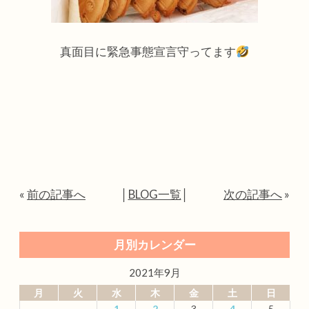
真面目に緊急事態宣言守ってます
«
前の記事へ
│
BLOG一覧
│
次の記事へ
»
月別カレンダー
2021年9月
月
火
水
木
金
土
日
1
2
3
4
5