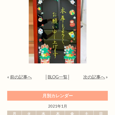
«
前の記事へ
│
BLOG一覧
│
次の記事へ
»
月別カレンダー
2021年1月
月
火
水
木
金
土
日