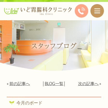
«
前の記事へ
│
BLOG一覧
│
次の記事へ
»
今月のボード