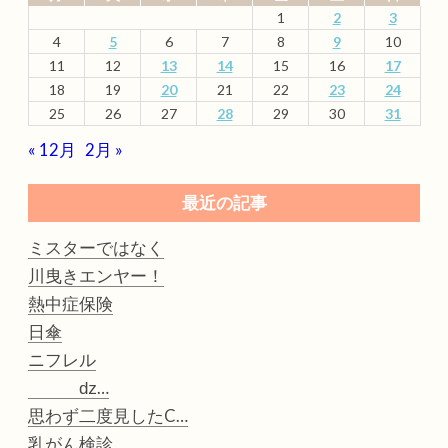
1
2
3
4
5
6
7
8
9
10
11
12
13
14
15
16
17
18
19
20
21
22
23
24
25
26
27
28
29
30
31
« 12月
2月 »
最近の記事
ミスターではなく
川曳きエンヤー！
熱中症保険
日傘
ニフレル
ǳ…
思わず二度見したC…
乳がん検診