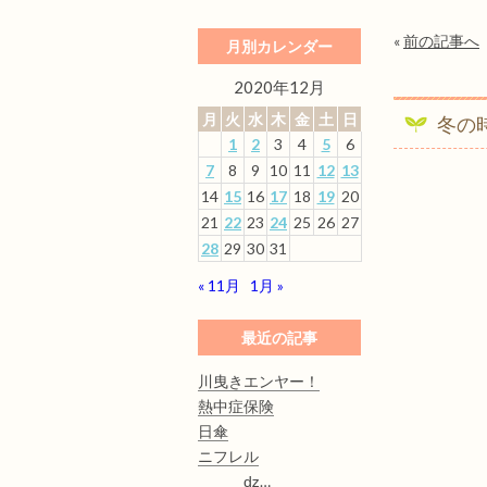
«
前の記事へ
月別カレンダー
2020年12月
月
火
水
木
金
土
日
冬の
1
2
3
4
5
6
7
8
9
10
11
12
13
14
15
16
17
18
19
20
21
22
23
24
25
26
27
28
29
30
31
« 11月
1月 »
最近の記事
川曳きエンヤー！
熱中症保険
日傘
ニフレル
ǳ…