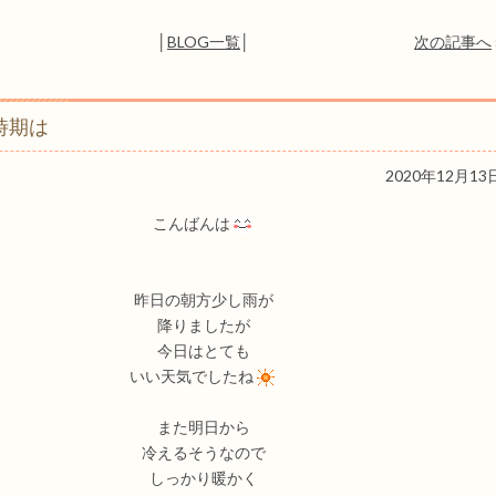
│
BLOG一覧
│
次の記事へ
時期は
2020年12月13
こんばんは
昨日の朝方少し雨が
降りましたが
今日はとても
いい天気でしたね
また明日から
冷えるそうなので
しっかり暖かく