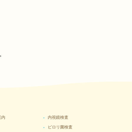
»
案内
内視鏡検査
ピロリ菌検査