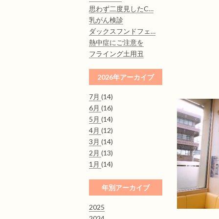
思わず二度見したC…
乳がん検診
ダックスフンドフェ…
熱中症にご注意を
フライング土用丑
2026年アーカイブ
7月
(14)
6月
(16)
5月
(14)
4月
(12)
3月
(14)
2月
(13)
1月
(14)
年別アーカイブ
2025
2024