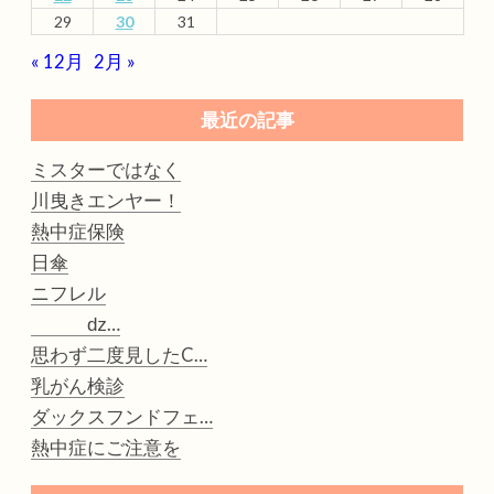
29
30
31
« 12月
2月 »
最近の記事
ミスターではなく
川曳きエンヤー！
熱中症保険
日傘
ニフレル
ǳ…
思わず二度見したC…
乳がん検診
ダックスフンドフェ…
熱中症にご注意を