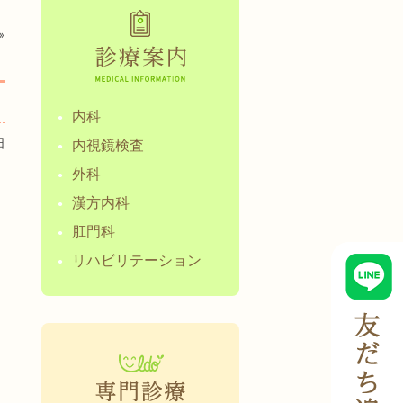
»
内科
日
内視鏡検査
外科
漢方内科
肛門科
リハビリテーション