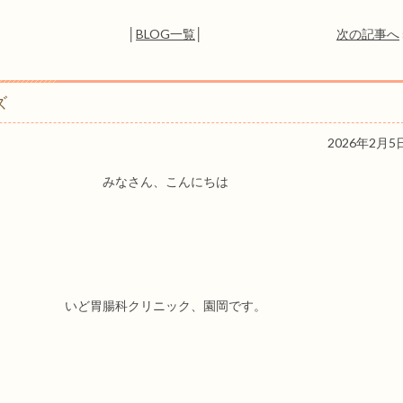
│
BLOG一覧
│
次の記事へ
ズ
2026年2月5
みなさん、こんにちは
いど胃腸科クリニック、園岡です。