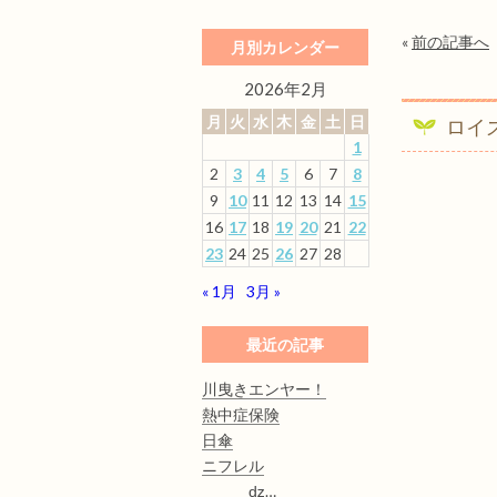
«
前の記事へ
月別カレンダー
2026年2月
月
火
水
木
金
土
日
ロイ
1
2
3
4
5
6
7
8
9
10
11
12
13
14
15
16
17
18
19
20
21
22
23
24
25
26
27
28
« 1月
3月 »
最近の記事
川曳きエンヤー！
熱中症保険
日傘
ニフレル
ǳ…