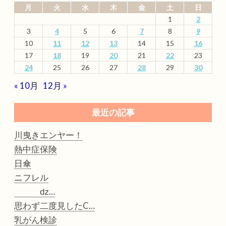
月
火
水
木
金
土
日
1
2
3
4
5
6
7
8
9
10
11
12
13
14
15
16
17
18
19
20
21
22
23
24
25
26
27
28
29
30
« 10月
12月 »
最近の記事
川曳きエンヤー！
熱中症保険
日傘
ニフレル
ǳ…
思わず二度見したC…
乳がん検診