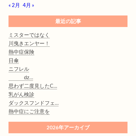
« 2月
4月 »
最近の記事
ミスターではなく
川曳きエンヤー！
熱中症保険
日傘
ニフレル
ǳ…
思わず二度見したC…
乳がん検診
ダックスフンドフェ…
熱中症にご注意を
2026年アーカイブ