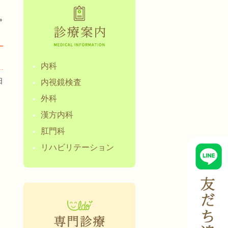
»
内科
日
内視鏡検査
外科
漢方内科
肛門科
リハビリテーション