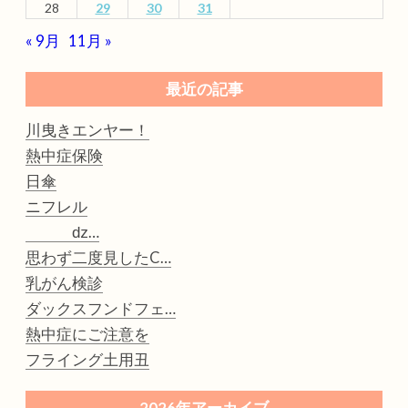
28
29
30
31
« 9月
11月 »
最近の記事
川曳きエンヤー！
熱中症保険
日傘
ニフレル
ǳ…
思わず二度見したC…
乳がん検診
ダックスフンドフェ…
熱中症にご注意を
フライング土用丑
2026年アーカイブ