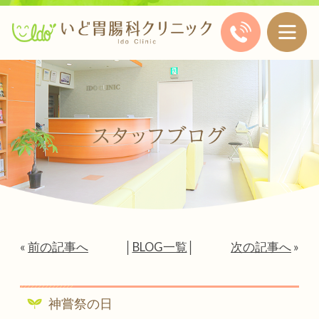
«
前の記事へ
│
BLOG一覧
│
次の記事へ
»
神嘗祭の日