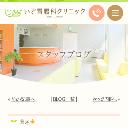
«
前の記事へ
│
BLOG一覧
│
次の記事へ
»
暑さ