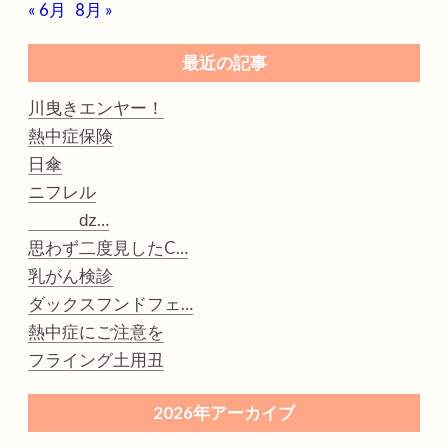
« 6月
8月 »
最近の記事
川曳きエンヤー！
熱中症保険
日傘
ニフレル
ǳ…
思わず二度見したC…
乳がん検診
ダックスフンドフェ…
熱中症にご注意を
フライング土用丑
2026年アーカイブ