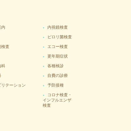
案内
内視鏡検査
ピロリ菌検査
鏡検査
エコー検査
更年期症状
内科
各種検診
科
自費の診療
ビリテーション
予防接種
コロナ検査・
インフルエンザ
検査