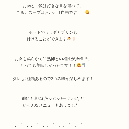
お肉とご飯は好きな量を選べて、
ご飯とスープはおかわり自由です！！
セットでサラダとプリンも
付けることができます
̖́
–
お肉も柔らかく半熟卵との相性が抜群で、
とっても美味しかったです！！
タレも
2
種類あるので
2
つの味が楽しめます！
他にも唐揚げやハンバーグ
set
など
いろんなメニュ
ーもありました！
｡・ﾟ・。｡・ﾟ・。｡・ﾟ・。｡・ﾟ・｡・ﾟ・。