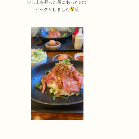
少し山を登った所にあったので
ビックリしました
笑