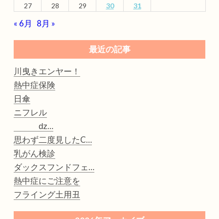
27
28
29
30
31
« 6月
8月 »
最近の記事
川曳きエンヤー！
熱中症保険
日傘
ニフレル
ǳ…
思わず二度見したC…
乳がん検診
ダックスフンドフェ…
熱中症にご注意を
フライング土用丑